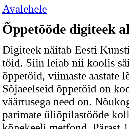
Avalehele
Õppetööde digiteek a
Digiteek näitab Eesti Kunsti
töid. Siin leiab nii koolis 
õppetöid, viimaste aastate l
Sõjaeelseid õppetöid on koo
väärtusega need on. Nõukogu
parimate üliõpilastööde kol
kõnekeeli metfond. Pärast 1