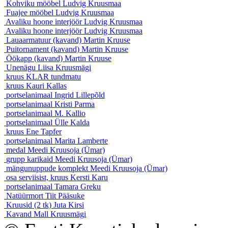
Kohviku mööbel
Ludvig Kruusmaa
Fuajee mööbel
Ludvig Kruusmaa
Avaliku hoone interjöör
Ludvig Kruusmaa
Avaliku hoone interjöör
Ludvig Kruusmaa
Lauaarmatuur (kavand)
Martin Kruuse
Puitornament (kavand)
Martin Kruuse
Öökapp (kavand)
Martin Kruuse
Unenägu
Liisa Kruusmägi
kruus KLAR
tundmatu
kruus
Kauri Kallas
portselanimaal
Ingrid Lillepõld
portselanimaal
Kristi Parma
portselanimaal
M. Kallio
portselanimaal
Ülle Kalda
kruus
Ene Tapfer
portselanimaal
Marita Lamberte
medal
Meedi Kruusoja (Ümar)
grupp karikaid
Meedi Kruusoja (Ümar)
mängunuppude komplekt
Meedi Kruusoja (Ümar)
osa serviisist, kruus
Kersti Karu
portselanimaal
Tamara Greku
Natüürmort
Tiit Pääsuke
Kruusid (2 tk)
Juta Kirsi
Kavand
Mall Kruusmägi