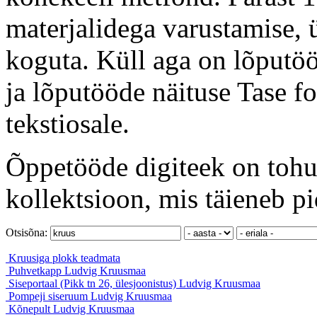
materjalidega varustamise, ü
koguta. Küll aga on lõputöö
ja lõputööde näituse Tase f
tekstiosale.
Õppetööde digiteek on tohut
kollektsioon, mis täieneb pi
Otsisõna:
Kruusiga plokk
teadmata
Puhvetkapp
Ludvig Kruusmaa
Siseportaal (Pikk tn 26, ülesjoonistus)
Ludvig Kruusmaa
Pompeji siseruum
Ludvig Kruusmaa
Kõnepult
Ludvig Kruusmaa