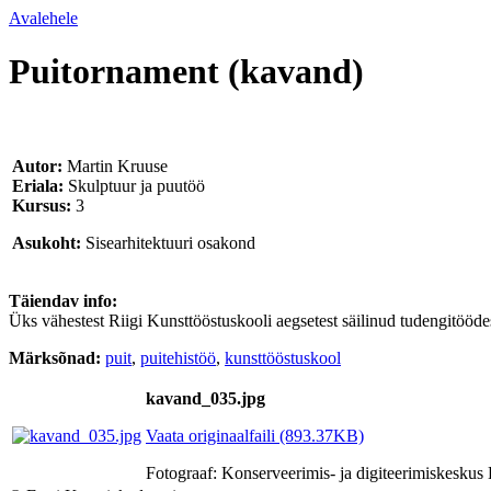
Avalehele
Puitornament (kavand)
Autor:
Martin Kruuse
Eriala:
Skulptuur ja puutöö
Kursus:
3
Asukoht:
Sisearhitektuuri osakond
Täiendav info:
Üks vähestest Riigi Kunsttööstuskooli aegsetest säilinud tudengitööde
Märksõnad:
puit
,
puitehistöö
,
kunsttööstuskool
kavand_035.jpg
Vaata originaalfaili (893.37KB)
Fotograaf: Konserveerimis- ja digiteerimiskesk