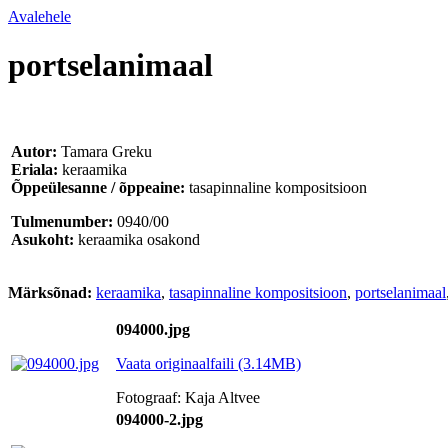
Avalehele
portselanimaal
Autor:
Tamara Greku
Eriala:
keraamika
Õppeülesanne / õppeaine:
tasapinnaline kompositsioon
Tulmenumber:
0940/00
Asukoht:
keraamika osakond
Märksõnad:
keraamika
,
tasapinnaline kompositsioon
,
portselanimaal
094000.jpg
Vaata originaalfaili (3.14MB)
Fotograaf: Kaja Altvee
094000-2.jpg