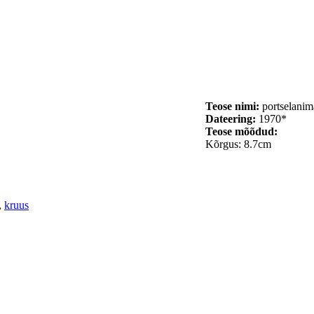
Teose nimi:
portselanim
Dateering:
1970*
Teose mõõdud:
Kõrgus: 8.7cm
,
kruus