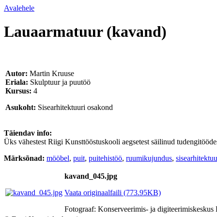
Avalehele
Lauaarmatuur (kavand)
Autor:
Martin Kruuse
Eriala:
Skulptuur ja puutöö
Kursus:
4
Asukoht:
Sisearhitektuuri osakond
Täiendav info:
Üks vähestest Riigi Kunsttööstuskooli aegsetest säilinud tudengitööde
Märksõnad:
mööbel
,
puit
,
puitehistöö
,
ruumikujundus
,
sisearhitektuu
kavand_045.jpg
Vaata originaalfaili (773.95KB)
Fotograaf: Konserveerimis- ja digiteerimiskesk