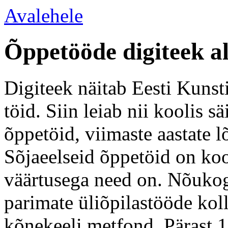
Avalehele
Õppetööde digiteek a
Digiteek näitab Eesti Kunsti
töid. Siin leiab nii koolis 
õppetöid, viimaste aastate l
Sõjaeelseid õppetöid on koo
väärtusega need on. Nõukogu
parimate üliõpilastööde kol
kõnekeeli metfond. Pärast 1