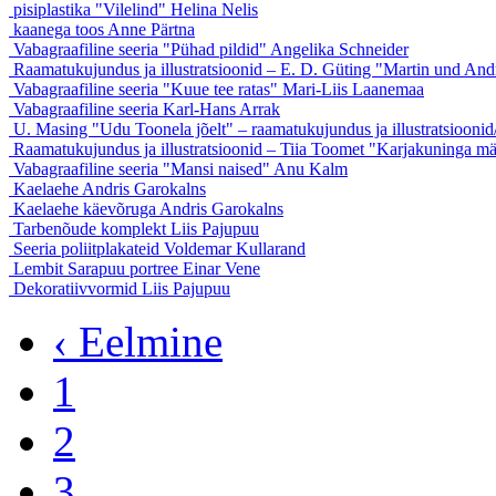
pisiplastika "Vilelind"
Helina Nelis
kaanega toos
Anne Pärtna
Vabagraafiline seeria "Pühad pildid"
Angelika Schneider
Raamatukujundus ja illustratsioonid – E. D. Güting "Martin und An
Vabagraafiline seeria "Kuue tee ratas"
Mari-Liis Laanemaa
Vabagraafiline seeria
Karl-Hans Arrak
U. Masing "Udu Toonela jõelt" – raamatukujundus ja illustratsioonid
Raamatukujundus ja illustratsioonid – Tiia Toomet "Karjakuninga mä
Vabagraafiline seeria "Mansi naised"
Anu Kalm
Kaelaehe
Andris Garokalns
Kaelaehe käevõruga
Andris Garokalns
Tarbenõude komplekt
Liis Pajupuu
Seeria poliitplakateid
Voldemar Kullarand
Lembit Sarapuu portree
Einar Vene
Dekoratiivvormid
Liis Pajupuu
‹ Eelmine
1
2
3