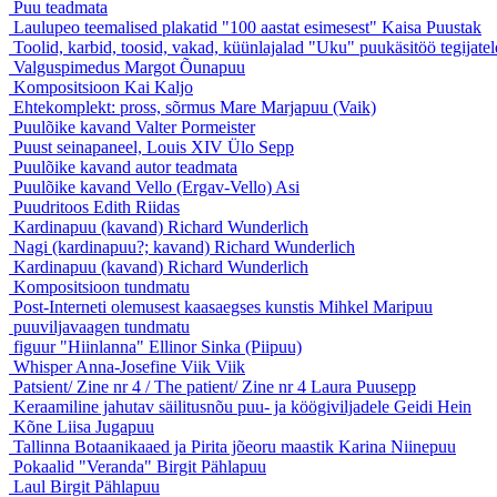
Puu
teadmata
Laulupeo teemalised plakatid "100 aastat esimesest"
Kaisa Puustak
Toolid, karbid, toosid, vakad, küünlajalad "Uku" puukäsitöö tegijate
Valguspimedus
Margot Õunapuu
Kompositsioon
Kai Kaljo
Ehtekomplekt: pross, sõrmus
Mare Marjapuu (Vaik)
Puulõike kavand
Valter Pormeister
Puust seinapaneel, Louis XIV
Ülo Sepp
Puulõike kavand
autor teadmata
Puulõike kavand
Vello (Ergav-Vello) Asi
Puudritoos
Edith Riidas
Kardinapuu (kavand)
Richard Wunderlich
Nagi (kardinapuu?; kavand)
Richard Wunderlich
Kardinapuu (kavand)
Richard Wunderlich
Kompositsioon
tundmatu
Post-Interneti olemusest kaasaegses kunstis
Mihkel Maripuu
puuviljavaagen
tundmatu
figuur "Hiinlanna"
Ellinor Sinka (Piipuu)
Whisper
Anna-Josefine Viik Viik
Patsient/ Zine nr 4 / The patient/ Zine nr 4
Laura Puusepp
Keraamiline jahutav säilitusnõu puu- ja köögiviljadele
Geidi Hein
Kõne
Liisa Jugapuu
Tallinna Botaanikaaed ja Pirita jõeoru maastik
Karina Niinepuu
Pokaalid "Veranda"
Birgit Pählapuu
Laul
Birgit Pählapuu