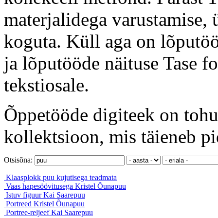
materjalidega varustamise, ü
koguta. Küll aga on lõputöö
ja lõputööde näituse Tase f
tekstiosale.
Õppetööde digiteek on tohut
kollektsioon, mis täieneb pi
Otsisõna:
Klaasplokk puu kujutisega
teadmata
Vaas hapesöövitusega
Kristel Õunapuu
Istuv figuur
Kai Saarepuu
Portreed
Kristel Õunapuu
Portree-reljeef
Kai Saarepuu