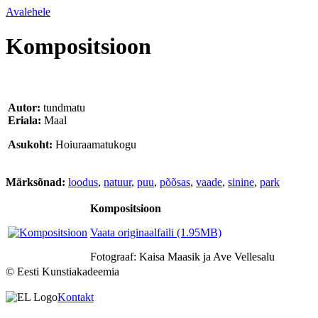
Avalehele
Kompositsioon
Autor:
tundmatu
Eriala:
Maal
Asukoht:
Hoiuraamatukogu
Märksõnad:
loodus
,
natuur
,
puu
,
põõsas
,
vaade
,
sinine
,
park
Kompositsioon
Vaata originaalfaili (1.95MB)
Fotograaf: Kaisa Maasik ja Ave Vellesalu
© Eesti Kunstiakadeemia
Kontakt