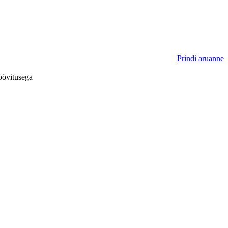
Prindi aruanne
öövitusega