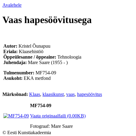
Avalehele
Vaas hapesöövitusega
Autor:
Kristel Õunapuu
Eriala:
Klaasehistöö
Õppeülesanne / õppeaine:
Tehnoloogia
Juhendaja:
Mare Saare
(1955 - )
Tulmenumber:
MF754-09
Asukoht:
EKA metfond
Märksõnad:
Klaas
,
klaasikunst
,
vaas
,
hapesöövitus
MF754-09
Vaata originaalfaili (0.00KB)
Fotograaf: Mare Saare
© Eesti Kunstiakadeemia