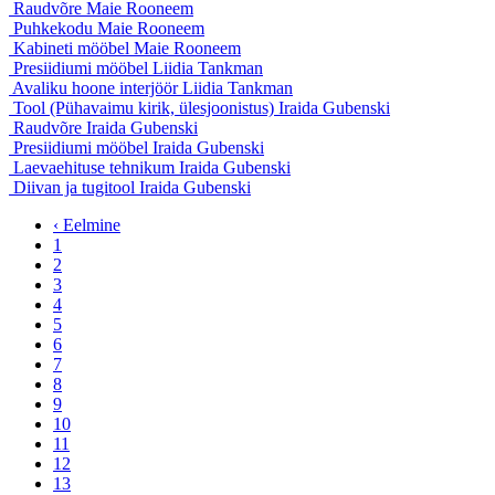
Raudvõre
Maie Rooneem
Puhkekodu
Maie Rooneem
Kabineti mööbel
Maie Rooneem
Presiidiumi mööbel
Liidia Tankman
Avaliku hoone interjöör
Liidia Tankman
Tool (Pühavaimu kirik, ülesjoonistus)
Iraida Gubenski
Raudvõre
Iraida Gubenski
Presiidiumi mööbel
Iraida Gubenski
Laevaehituse tehnikum
Iraida Gubenski
Diivan ja tugitool
Iraida Gubenski
‹ Eelmine
1
2
3
4
5
6
7
8
9
10
11
12
13