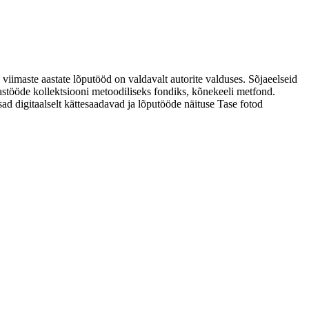
 viimaste aastate lõputööd on valdavalt autorite valduses. Sõjaeelseid
astööde kollektsiooni metoodiliseks fondiks, kõnekeeli metfond.
sad digitaalselt kättesaadavad ja lõputööde näituse Tase fotod