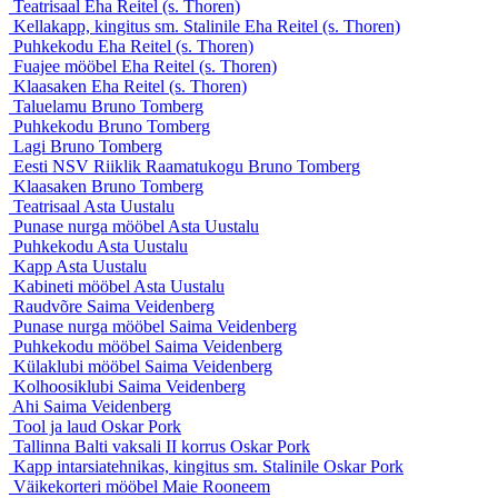
Teatrisaal
Eha Reitel (s. Thoren)
Kellakapp, kingitus sm. Stalinile
Eha Reitel (s. Thoren)
Puhkekodu
Eha Reitel (s. Thoren)
Fuajee mööbel
Eha Reitel (s. Thoren)
Klaasaken
Eha Reitel (s. Thoren)
Taluelamu
Bruno Tomberg
Puhkekodu
Bruno Tomberg
Lagi
Bruno Tomberg
Eesti NSV Riiklik Raamatukogu
Bruno Tomberg
Klaasaken
Bruno Tomberg
Teatrisaal
Asta Uustalu
Punase nurga mööbel
Asta Uustalu
Puhkekodu
Asta Uustalu
Kapp
Asta Uustalu
Kabineti mööbel
Asta Uustalu
Raudvõre
Saima Veidenberg
Punase nurga mööbel
Saima Veidenberg
Puhkekodu mööbel
Saima Veidenberg
Külaklubi mööbel
Saima Veidenberg
Kolhoosiklubi
Saima Veidenberg
Ahi
Saima Veidenberg
Tool ja laud
Oskar Pork
Tallinna Balti vaksali II korrus
Oskar Pork
Kapp intarsiatehnikas, kingitus sm. Stalinile
Oskar Pork
Väikekorteri mööbel
Maie Rooneem