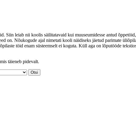
id. Siin leiab nii koolis säilitatavaid kui muuseumidesse antud õppetöid,
ed on. Nõukogude ajal nimetati kooli näidiseks jäetud parimate üliõpil
iõpilaste töid enam süsteemselt ei koguta. Küll aga on lõputööde tekstio
mis täieneb pidevalt.