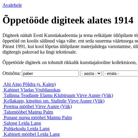
Avalehele
Õppetööde digiteek alates 1914
Digiteek näitab Eesti Kunstiakadeemia ja tema eelkäijate üliõpilaste tö
õppetöid on koolis säilinud väga vähe. ent seda suurema väärtusega ne
Pärast 1991, kui kool lõpetas üliõpilaste materjalidega varustamise, ül
digiteegis pakuvad ka lingi tekstiosale.
Õppetööde digiteek on tohutult rikkalik kunstiajalooline kollektsioon, 
Otsisõna:
Ahi
Aino Põldra (s. Kalep)
Kabinet
Vladas Vrubliauskas
Tallinna Teadlaste Elamu Klubiruum
Virve Aunre (Viik)
Kellakapp, kingitus sm. Stalinile
Virve Aunre (Viik)
Peretoa mööbel
Virve Aunre (Viik)
Talumööbel
Maimu Palm
Punase nurga mööbel
Maimu Palm
Salong
Leida Lang
Puhkekodu
Leida Lang
Kabineti mööbel
Leida Lang