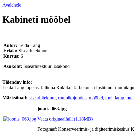
Avalehele
Kabineti mööbel
Autor:
Leida Lang
Eriala:
Sisearhitektuur
Kursus:
6
Asukoht:
Sisearhitektuuri osakond
Täiendav info:
Leida Lang lõpetas Tallinna Riikliku Tarbekunsti Instituudi ruumikuju
Märksõnad:
sisearhitektuur
,
ruumikujundus
,
mööbel
,
tool
,
lamp
,
puit
joonis_063.jpg
Vaata originaalfaili (1.18MB)
Fotograaf: Konserveerimis- ja digiteerimiskesku