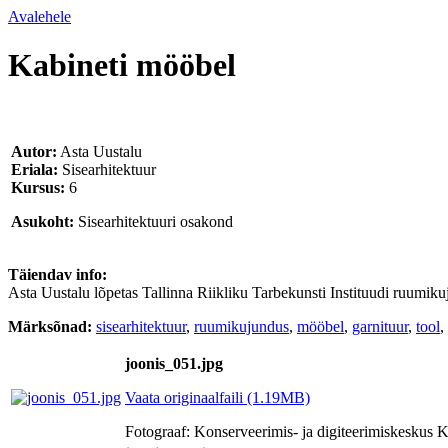
Avalehele
Kabineti mööbel
Autor:
Asta Uustalu
Eriala:
Sisearhitektuur
Kursus:
6
Asukoht:
Sisearhitektuuri osakond
Täiendav info:
Asta Uustalu lõpetas Tallinna Riikliku Tarbekunsti Instituudi ruumiku
Märksõnad:
sisearhitektuur
,
ruumikujundus
,
mööbel
,
garnituur
,
tool
,
joonis_051.jpg
Vaata originaalfaili (1.19MB)
Fotograaf: Konserveerimis- ja digiteerimiskesku