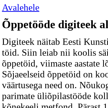
Avalehele
Õppetööde digiteek a
Digiteek näitab Eesti Kunsti
töid. Siin leiab nii koolis 
õppetöid, viimaste aastate l
Sõjaeelseid õppetöid on koo
väärtusega need on. Nõukogu
parimate üliõpilastööde kol
kõnekeeli metfond. Pärast 1