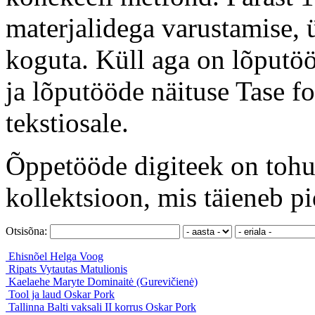
materjalidega varustamise, ü
koguta. Küll aga on lõputöö
ja lõputööde näituse Tase f
tekstiosale.
Õppetööde digiteek on tohut
kollektsioon, mis täieneb pi
Otsisõna:
Ehisnõel
Helga Voog
Ripats
Vytautas Matulionis
Kaelaehe
Maryte Dominaitė (Gurevičienė)
Tool ja laud
Oskar Pork
Tallinna Balti vaksali II korrus
Oskar Pork