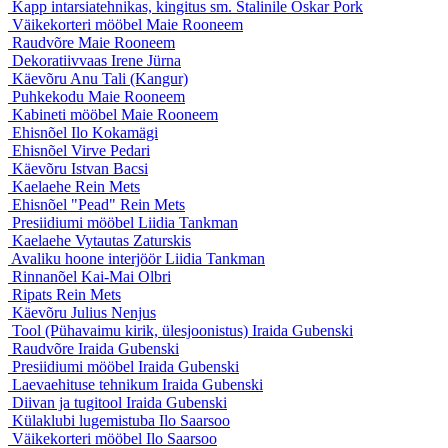
Kapp intarsiatehnikas, kingitus sm. Stalinile
Oskar Pork
Väikekorteri mööbel
Maie Rooneem
Raudvõre
Maie Rooneem
Dekoratiivvaas
Irene Jürna
Käevõru
Anu Tali (Kangur)
Puhkekodu
Maie Rooneem
Kabineti mööbel
Maie Rooneem
Ehisnõel
Ilo Kokamägi
Ehisnõel
Virve Pedari
Käevõru
Istvan Bacsi
Kaelaehe
Rein Mets
Ehisnõel "Pead"
Rein Mets
Presiidiumi mööbel
Liidia Tankman
Kaelaehe
Vytautas Zaturskis
Avaliku hoone interjöör
Liidia Tankman
Rinnanõel
Kai-Mai Olbri
Ripats
Rein Mets
Käevõru
Julius Nenjus
Tool (Pühavaimu kirik, ülesjoonistus)
Iraida Gubenski
Raudvõre
Iraida Gubenski
Presiidiumi mööbel
Iraida Gubenski
Laevaehituse tehnikum
Iraida Gubenski
Diivan ja tugitool
Iraida Gubenski
Külaklubi lugemistuba
Ilo Saarsoo
Väikekorteri mööbel
Ilo Saarsoo