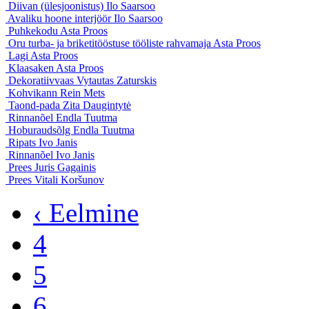
Diivan (ülesjoonistus)
Ilo Saarsoo
Avaliku hoone interjöör
Ilo Saarsoo
Puhkekodu
Asta Proos
Oru turba- ja briketitööstuse tööliste rahvamaja
Asta Proos
Lagi
Asta Proos
Klaasaken
Asta Proos
Dekoratiivvaas
Vytautas Zaturskis
Kohvikann
Rein Mets
Taond-pada
Zita Daugintytė
Rinnanõel
Endla Tuutma
Hoburaudsõlg
Endla Tuutma
Ripats
Ivo Janis
Rinnanõel
Ivo Janis
Prees
Juris Gagainis
Prees
Vitali Koršunov
‹ Eelmine
4
5
6