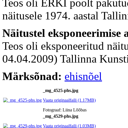
Teos oli ERKI poolt pakutu
näitusele 1974. aastal Tall
Näitustel eksponeerimise 
Teos oli eksponeeritud näit
04.04.2009) Tallinna Kunsti
Märksõnad:
ehisnõel
_mg_4525-phs.jpg
Vaata originaalfaili (1.17MB)
Fotograaf: Liina Lõõbas
_mg_4529-phs.jpg
Vaata originaalfaili (1.03MB)