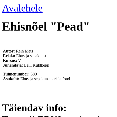
Avalehele
Ehisnõel "Pead"
Autor:
Rein Mets
Eriala:
Ehte- ja sepakunst
Kursus:
V
Juhendaja:
Leili Kuldkepp
Tulmenumber:
580
Asukoht:
Ehte- ja sepakunsti eriala fond
Täiendav info: