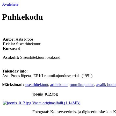
Avalehele
Puhkekodu
Autor:
Asta Proos
Eriala:
Sisearhitektuur
Kursus:
4
Asukoht:
Sisearhitektuuri osakond
Täiendav info:
Asta Proos lõpetas ERKI ruumikujunduse eriala (1951).
Märksõnad:
sisearhitektuur
,
arhitektuur
,
ruumikujundus
,
avalik hoon
joonis_012.jpg
Vaata originaalfaili (1.14MB)
Fotograaf: Konserveerimis- ja digiteerimiskesku