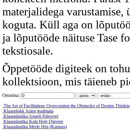
materjalidega varustamise, ü
koguta. Küll aga on lõputöö
ja lõputööde näituse Tase f
tekstiosale.
Õppetööde digiteek on tohut
kollektsioon, mis täieneb pi
Otsisõna:
The Art of Facilitation: Overcoming the Obstacles of Design Thinki
Klaasplokk
Autor teadmata
Klaasplastika
Anneli Paloveer
Klaasplastika Kala
Hele Ojavere
Klaasplastika
Merle Hiis (Kannus)