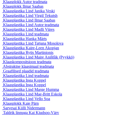
Klaasplokk
Autor teadmata
Klaasplokk
Ilmar Saabas
Klaasplastika Lind
Janika Veski
Klaasplastika Lind
Virgil Tekutsh
Klaasplastika Lind
Ilmar Saabas
Klaasplastika Lind
Autor teadmata
Klaasplastika Lind
Madli Viires
Klaasplastika Lind
teadmata
Klaasplastika
Hanka Märts
Klaasplastika Lind
Tatjana Mosolova
Klaasplastika
Kaire-Leen Akopjan
Klaasplastika
Rytis Martinionis
Klaasplastika Lind
Maire Aništšik (Pyykkö)
Klaaskompositsioon
teadmata
Abstraktne klaasimaal
teadmata
Graafilised plaadid
teadmata
Klaasplastika Lind
teadmata
Klaasplastika
Inga Koppel
Klaasplastika
Inga Koppel
Klaasplastika Lind
Marge Humma
Klaasplastika Lind
Mae-Britt Eskola
Klaasplastika Lind
Vello Soa
Klaasplokk
Kaie Pärn
Sarvesai
Külli Nidermann
Taldrik linnuga
Kai Kiudsoo-Värv