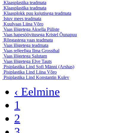
Klaasplastika
teadmata
Klaasplastika
teadmata
Klaasplokk puu kujutisega
teadmata
Istuv mees
teadmata
Kuulvaas
Liina Võro
Vaas lõigetega
Aksella Piiliste
Vaas hapesöövitusega
Kristel Õunapuu
Rõngastega vaas
teadmata
Vaas lõigetega
teadmata
Vaas reljeefiga
Ilma Grossthal
Vaas lõigetega
Salutam
Vaas lõigetega
Elve Tauts
Pisiplastika Lind
Sofi Männi (Arshas)
Pisiplastika Lind
Liina Võro
Pisiplastika Lind
Konstantin Kulev
‹ Eelmine
1
2
3