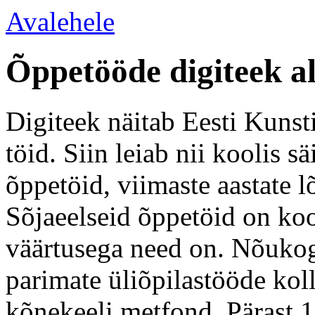
Avalehele
Õppetööde digiteek a
Digiteek näitab Eesti Kunsti
töid. Siin leiab nii koolis 
õppetöid, viimaste aastate l
Sõjaeelseid õppetöid on koo
väärtusega need on. Nõukogu
parimate üliõpilastööde kol
kõnekeeli metfond. Pärast 1