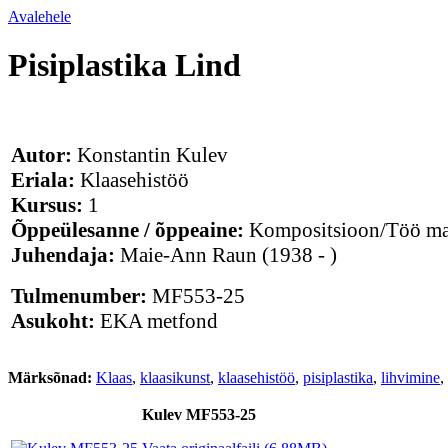
Avalehele
Pisiplastika Lind
Autor:
Konstantin Kulev
Eriala:
Klaasehistöö
Kursus:
1
Õppeülesanne / õppeaine:
Kompositsioon/Töö mat
Juhendaja:
Maie-Ann Raun
(1938 - )
Tulmenumber:
MF553-25
Asukoht:
EKA metfond
Märksõnad:
Klaas
,
klaasikunst
,
klaasehistöö
,
pisiplastika
,
lihvimine
,
Kulev MF553-25