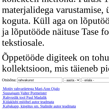
materjalidega varustamise, ü
koguta. Küll aga on lõputöö
ja lõputööde näituse Tase f
tekstiosale.
Õppetööde digiteek on tohut
kollektsioon, mis täieneb pi
Otsisõna:
Motiiv rahvariietega
Mari-Ann Ojalo
Suusajaam
Valter Pormeister
Rahvuslik tool
Paul Madalik
Külaklubi mööbel
autor teadmata
Kaljakapp, kingitus sm. Stalinile
autor teadmata