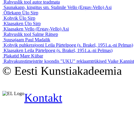
Rahvuslik tool
autor teadmata
Saunakapp, kingitus sm. Stalinile
Vello (Ergav-Vello) Asi
Õllekapp
Ülo Sirp
Kohvik
Ülo Sirp
Klaasaken
Ülo Sirp
Klaasaken
Vello (Ergav-Vello) Asi
Rahvuslik tool
Salme Rätsep
Suusajaam
Paul Madalik
Kohvik puhkerajooni
Leila Pärtelpoeg (s. Brakel, 1951.a.-ni Pelmas)
Klaasaken
Leila Pärtelpoeg (s. Brakel, 1951.a.-ni Pelmas)
Plakatid
Mare Kübar
Rahvakunstimeistrite koondis "UKU" reklaamtrükised
Vaike Kannis
© Eesti Kunstiakadeemia
Kontakt