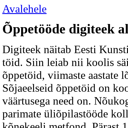
Avalehele
Õppetööde digiteek a
Digiteek näitab Eesti Kunsti
töid. Siin leiab nii koolis 
õppetöid, viimaste aastate l
Sõjaeelseid õppetöid on koo
väärtusega need on. Nõukogu
parimate üliõpilastööde kol
kõnekeeli metfond. Pärast 1