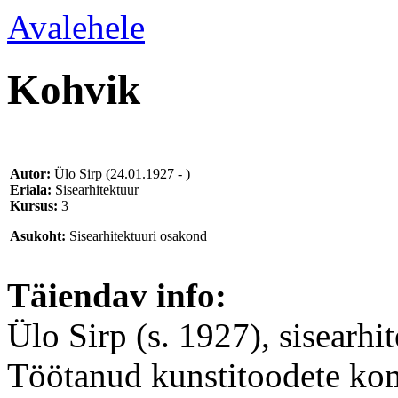
Avalehele
Kohvik
Autor:
Ülo Sirp
(24.01.1927 - )
Eriala:
Sisearhitektuur
Kursus:
3
Asukoht:
Sisearhitektuuri osakond
Täiendav info:
Ülo Sirp (s. 1927), sisearh
Töötanud kunstitoodete kom