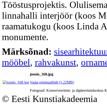
Tööstusprojektis. Olulisem
linnahalli interjöör (koos 
raamatukogu (koos Linda A
monumente.
Märksõnad:
sisearhitektuu
mööbel
,
rahvakunst
,
ornam
joonis_168.jpg
Vaata originaalfaili (1.22MB)
Fotograaf: Konserveerimis- ja digiteerimiskesku
© Eesti Kunstiakadeemia