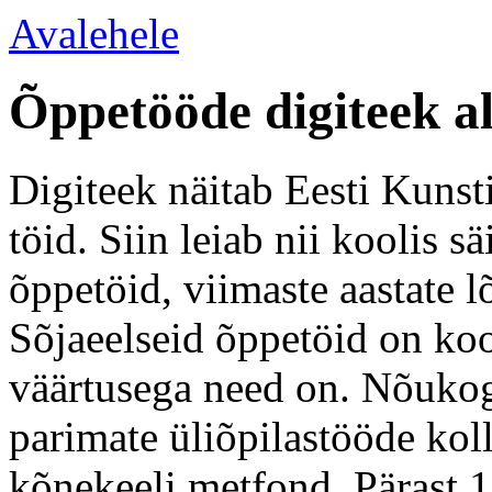
Avalehele
Õppetööde digiteek a
Digiteek näitab Eesti Kunsti
töid. Siin leiab nii koolis 
õppetöid, viimaste aastate l
Sõjaeelseid õppetöid on koo
väärtusega need on. Nõukogu
parimate üliõpilastööde kol
kõnekeeli metfond. Pärast 1