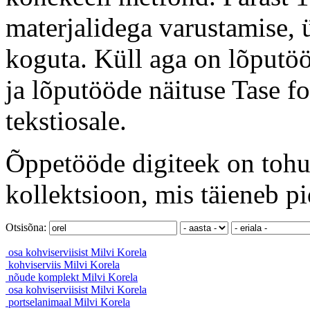
materjalidega varustamise, ü
koguta. Küll aga on lõputöö
ja lõputööde näituse Tase f
tekstiosale.
Õppetööde digiteek on tohut
kollektsioon, mis täieneb pi
Otsisõna:
osa kohviserviisist
Milvi Korela
kohviserviis
Milvi Korela
nõude komplekt
Milvi Korela
osa kohviserviisist
Milvi Korela
portselanimaal
Milvi Korela