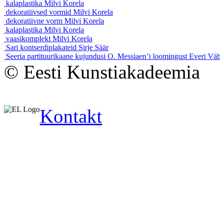
kalaplastika
Milvi Korela
dekoratiivsed vormid
Milvi Korela
dekoratiivne vorm
Milvi Korela
kalaplastika
Milvi Korela
vaasikomplekt
Milvi Korela
Sari kontserdiplakateid
Sirje Säär
Seeria partituurikaane kujundusi O. Messiaen’i loomingust
Everi Väh
© Eesti Kunstiakadeemia
Kontakt