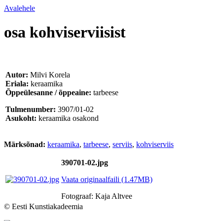
Avalehele
osa kohviserviisist
Autor:
Milvi Korela
Eriala:
keraamika
Õppeülesanne / õppeaine:
tarbeese
Tulmenumber:
3907/01-02
Asukoht:
keraamika osakond
Märksõnad:
keraamika
,
tarbeese
,
serviis
,
kohviserviis
390701-02.jpg
Vaata originaalfaili (1.47MB)
Fotograaf: Kaja Altvee
© Eesti Kunstiakadeemia