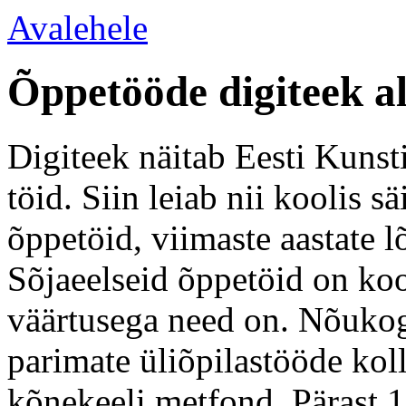
Avalehele
Õppetööde digiteek a
Digiteek näitab Eesti Kunsti
töid. Siin leiab nii koolis 
õppetöid, viimaste aastate l
Sõjaeelseid õppetöid on koo
väärtusega need on. Nõukogu
parimate üliõpilastööde kol
kõnekeeli metfond. Pärast 1