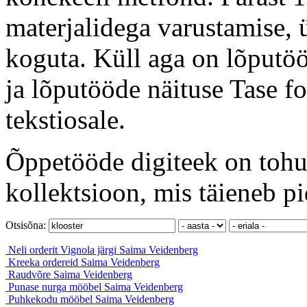
materjalidega varustamise, ü
koguta. Küll aga on lõputöö
ja lõputööde näituse Tase f
tekstiosale.
Õppetööde digiteek on tohut
kollektsioon, mis täieneb pi
Otsisõna:
Neli orderit Vignola järgi
Saima Veidenberg
Kreeka ordereid
Saima Veidenberg
Raudvõre
Saima Veidenberg
Punase nurga mööbel
Saima Veidenberg
Puhkekodu mööbel
Saima Veidenberg