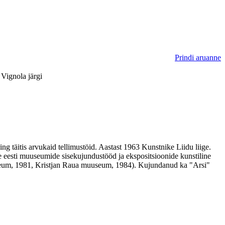
Prindi aruanne
 Vignola järgi
 täitis arvukaid tellimustöid. Aastast 1963 Kunstnike Liidu liige.
eesti muuseumide sisekujundustööd ja ekspositsioonide kunstiline
useum, 1981, Kristjan Raua muuseum, 1984). Kujundanud ka "Arsi"