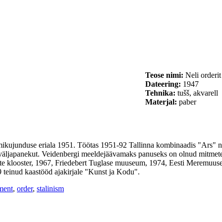
Teose nimi:
Neli orderit
Dateering:
1947
Tehnika:
tušš, akvarell
Materjal:
paber
kujunduse eriala 1951. Töötas 1951-92 Tallinna kombinaadis "Ars" ning
väljapanekut. Veidenbergi meeldejäävamaks panuseks on olnud mitmete 
ste klooster, 1967, Friedebert Tuglase muuseum, 1974, Eesti Meremu
 teinud kaastööd ajakirjale "Kunst ja Kodu".
ment
,
order
,
stalinism