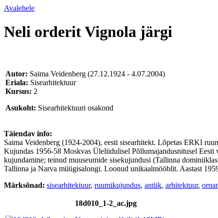
Avalehele
Neli orderit Vignola järgi
Autor:
Saima Veidenberg
(27.12.1924 - 4.07.2004)
Eriala:
Sisearhitektuur
Kursus:
2
Asukoht:
Sisearhitektuuri osakond
Täiendav info:
Saima Veidenberg (1924-2004), eesti sisearhitekt. Lõpetas ERKI ruumi
Kujundas 1956-58 Moskvas Üleliidulisel Põllumajandusnitusel Eesti 
kujundamine; teinud muuseumide sisekujundusi (Tallinna dominiikla
Tallinna ja Narva müügisalongi. Loonud unikaalmööblit. Aastast 1959
Märksõnad:
sisearhitektuur
,
ruumikujundus
,
antiik
,
arhitektuur
,
orna
18d010_1-2_ac.jpg