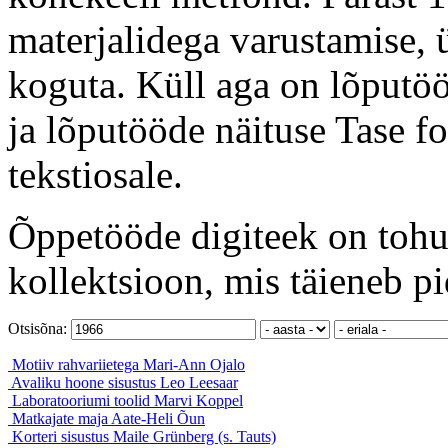
materjalidega varustamise, ü
koguta. Küll aga on lõputöö
ja lõputööde näituse Tase f
tekstiosale.
Õppetööde digiteek on tohut
kollektsioon, mis täieneb pi
Otsisõna:
Motiiv rahvariietega
Mari-Ann Ojalo
Avaliku hoone sisustus
Leo Leesaar
Laboratooriumi toolid
Marvi Koppel
Matkajate maja
Aate-Heli Õun
Korteri sisustus
Maile Grünberg (s. Tauts)