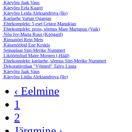
Käevõru
Jaak Vaus
Käevõru
Eela Kaaret
Käevõru
Leida Aleksandrova (Ilo)
Kaelaehe
Vartan Oganjan
Ehtekomplekt: 5 eset
Grigor Manukjan
Ehtekomplekt: pross, sõrmus
Mare Marjapuu (Vaik)
Nõu
Ive-Maria Ruus (Köögard)
Rinnanõel
Rein Mets
Käisenööbid
Ene Keskla
Seinaplaat
Siiri-Merike Nummert
Liköörinõud
Maire Morgen (-Hääl)
Ehtekomplekt: kaelaehe, sõrmus
Siiri-Merike Nummert
Dekoratiivplaat "Võtmed"
Taivo Linna
Käevõru
Jaak Vaus
Käevõru
Liidia Aleksandrova (Ilo)
‹ Eelmine
1
2
Järgmine ›