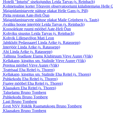
Hotelli "Inturist" sisekujundus
Leida Tarvas (s. Reinbach)
Kolmetoaline korter Tõravere observatooriumi külalistemajas
Helle G
Majapidamistarvete näituse plakat
Helle Gans (s. Pill)
Pirita restoran
Aate-Heli Õun
Majapidamistarvete näituse plakat
Maile Grünberg (s. Tauts)
Avaliku hoone interjöör
Leida Tarvas (s. Reinbach)
Koosolekute ruumi mööbel
Aate-Heli Õun
Kohviku sisustus
Leida Tarvas (s. Reinbach)
Kohvik Lillepaviljon
Mati Leon
Jahtklubi Pedassaarel
Linda Arike (s. Ratassepp)
Interjöör
Linda Arike (s. Ratassepp)
Ahi
Linda Arike (s. Ratassepp)
Tallinna Teadlaste Elamu Klubiruum
Virve Aunre (Viik)
Kellakapp, kingitus sm. Stalinile
Virve Aunre (Viik)
Peretoa mööbel
Virve Aunre (Viik)
Teatrisaal
Eha Reitel (s. Thoren)
Kellakapp, kingitus sm. Stalinile
Eha Reitel (s. Thoren)
Puhkekodu
Eha Reitel (s. Thoren)
Fuajee mööbel
Eha Reitel (s. Thoren)
Klaasaken
Eha Reitel (s. Thoren)
Taluelamu
Bruno Tomberg
Puhkekodu
Bruno Tomberg
Lagi
Bruno Tomberg
Eesti NSV Riiklik Raamatukogu
Bruno Tomberg
Klaasaken
Bruno Tomberg