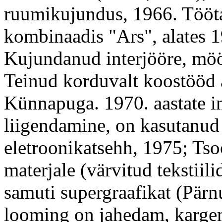
ruumikujundus, 1966. Tööta
kombinaadis "Ars", alates 1
Kujundanud interjööre, mö
Teinud korduvalt koostööd 
Künnapuga. 1970. aastate in
liigendamine, on kasutanud
eletroonikatsehh, 1975; Ts
materjale (värvitud tekstii
samuti supergraafikat (Pärn
looming on jahedam, karge