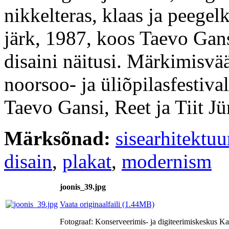
nikkelteras, klaas ja peegel
järk, 1987, koos Taevo Gans
disaini näitusi. Märkimisv
noorsoo- ja üliõpilasfestiv
Taevo Gansi, Reet ja Tiit J
Märksõnad:
sisearhitektuu
disain
,
plakat
,
modernism
joonis_39.jpg
Vaata originaalfaili (1.44MB)
Fotograaf: Konserveerimis- ja digiteerimiskeskus