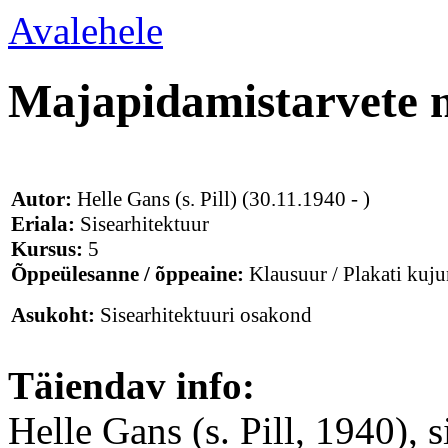
Avalehele
Majapidamistarvete n
Autor:
Helle Gans (s. Pill)
(30.11.1940 - )
Eriala:
Sisearhitektuur
Kursus:
5
Õppeülesanne / õppeaine:
Klausuur / Plakati kuj
Asukoht:
Sisearhitektuuri osakond
Täiendav info:
Helle Gans (s. Pill, 1940), s