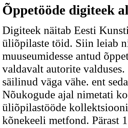
Õppetööde digiteek a
Digiteek näitab Eesti Kunst
üliõpilaste töid. Siin leiab n
muuseumidesse antud õppetö
valdavalt autorite valduses.
säilinud väga vähe. ent sed
Nõukogude ajal nimetati koo
üliõpilastööde kollektsioon
kõnekeeli metfond. Pärast 1