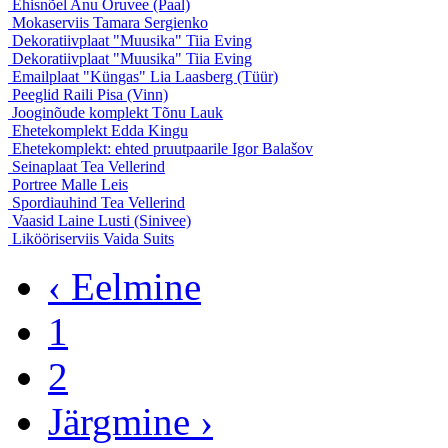
Ehisnõel
Anu Oruvee (Paal)
Mokaserviis
Tamara Sergienko
Dekoratiivplaat "Muusika"
Tiia Eving
Dekoratiivplaat "Muusika"
Tiia Eving
Emailplaat "Küngas"
Lia Laasberg (Tüür)
Peeglid
Raili Pisa (Vinn)
Jooginõude komplekt
Tõnu Lauk
Ehetekomplekt
Edda Kingu
Ehetekomplekt: ehted pruutpaarile
Igor Balašov
Seinaplaat
Tea Vellerind
Portree
Malle Leis
Spordiauhind
Tea Vellerind
Vaasid
Laine Lusti (Sinivee)
Likööriserviis
Vaida Suits
‹ Eelmine
1
2
Järgmine ›