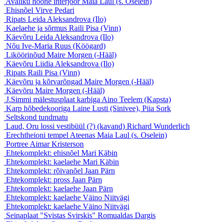
Avaliku hoone interjöör
Maia Laul (s. Oselein)
Ehisnõel
Virve Pedari
Ripats
Leida Aleksandrova (Ilo)
Kaelaehe ja sõrmus
Raili Pisa (Vinn)
Käevõru
Leida Aleksandrova (Ilo)
Nõu
Ive-Maria Ruus (Köögard)
Liköörinõud
Maire Morgen (-Hääl)
Käevõru
Liidia Aleksandrova (Ilo)
Ripats
Raili Pisa (Vinn)
Käevõru ja kõrvarõngad
Maire Morgen (-Hääl)
Käevõru
Maire Morgen (-Hääl)
J.Simmi mälestusplaat karbiga
Aino Teelem (Kapsta)
Karp hõbedekooriga
Laine Lusti (Sinivee), Piia Sork
Seltskond
tundmatu
Laud, Oru lossi vestibüül (?) (kavand)
Richard Wunderlich
Erechtheioni tempel Ateenas
Maia Laul (s. Oselein)
Portree
Aimar Kristerson
Ehtekomplekt: ehisnõel
Mari Käbin
Ehtekomplekt: kaelaehe
Mari Käbin
Ehtekomplekt: rõivanõel
Jaan Pärn
Ehtekomplekt: pross
Jaan Pärn
Ehtekomplekt: kaelaehe
Jaan Pärn
Ehtekomplekt: kaelaehe
Väino Niitvägi
Ehtekomplekt: kaelaehe
Väino Niitvägi
Seinaplaat "Svistas Svirskis"
Romualdas Dargis