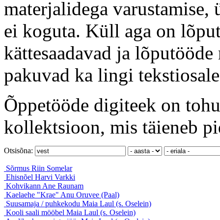
materjalidega varustamise, 
ei koguta. Küll aga on lõput
kättesaadavad ja lõputööde 
pakuvad ka lingi tekstiosale
Õppetööde digiteek on tohut
kollektsioon, mis täieneb pi
Otsisõna:
Sõrmus
Riin Somelar
Ehisnõel
Harvi Varkki
Kohvikann
Ane Raunam
Kaelaehe "Krae"
Anu Oruvee (Paal)
Suusamaja / puhkekodu
Maia Laul (s. Oselein)
Kooli saali mööbel
Maia Laul (s. Oselein)