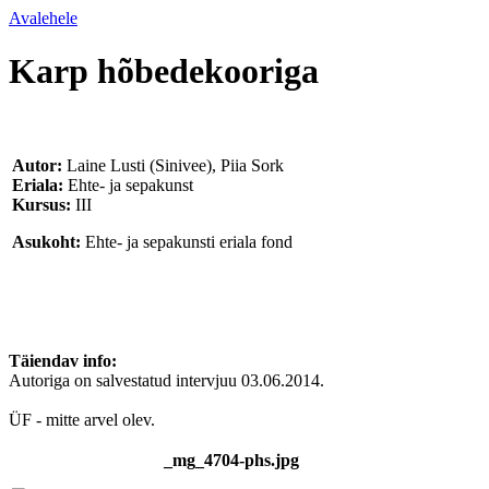
Avalehele
Karp hõbedekooriga
Autor:
Laine Lusti (Sinivee), Piia Sork
Eriala:
Ehte- ja sepakunst
Kursus:
III
Asukoht:
Ehte- ja sepakunsti eriala fond
Täiendav info:
Autoriga on salvestatud intervjuu 03.06.2014.
ÜF - mitte arvel olev.
_mg_4704-phs.jpg