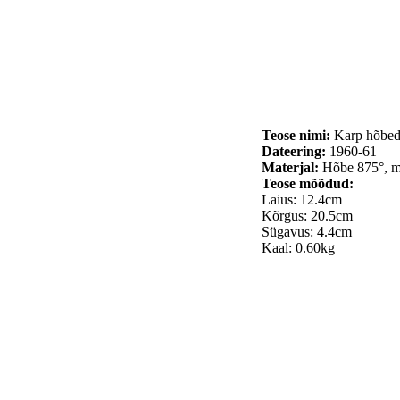
Teose nimi:
Karp hõbed
Dateering:
1960-61
Materjal:
Hõbe 875°, m
Teose mõõdud:
Laius: 12.4cm
Kõrgus: 20.5cm
Sügavus: 4.4cm
Kaal: 0.60kg