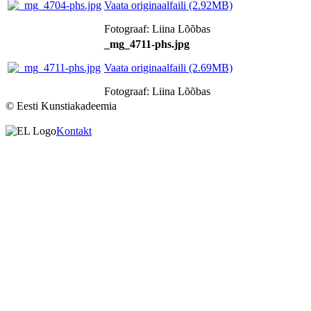
Vaata originaalfaili (2.92MB)
Fotograaf: Liina Lõõbas
_mg_4711-phs.jpg
Vaata originaalfaili (2.69MB)
Fotograaf: Liina Lõõbas
© Eesti Kunstiakadeemia
Kontakt