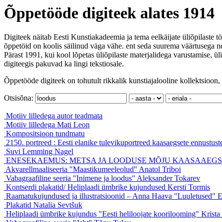
Õppetööde digiteek alates 1914
Digiteek näitab Eesti Kunstiakadeemia ja tema eelkäijate üliõpilaste tö
õppetöid on koolis säilinud väga vähe. ent seda suurema väärtusega ne
Pärast 1991, kui kool lõpetas üliõpilaste materjalidega varustamise, ül
digiteegis pakuvad ka lingi tekstiosale.
Õppetööde digiteek on tohutult rikkalik kunstiajalooline kollektsioon, 
Otsisõna:
Motiiv lilledega
autor teadmata
Motiiv lilledega
Mati Leon
Kompositsioon
tundmatu
2150. portreed : Eesti elanike tulevikuportreed kaasaegsete ennustust
Suvi
Lemming Nagel
ENESEKAEMUS: METSA JA LOODUSE MÕJU KAASAAEGS
Akvarellmaaliseeria "Maastikumeeleolud"
Anatol Triboi
Vabagraafiline seeria "Inimene ja loodus"
Aleksander Tokarev
Kontserdi plakatid/ Heliplaadi ümbrike kujundused
Kersti Tormis
Raamatukujundused ja illustratsioonid – Anna Haava "Luuletused"
E
Plakatid
Natalia Sevtšuk
Heliplaadi ümbrike kujundus "Eesti heliloojate koorilooming"
Krista