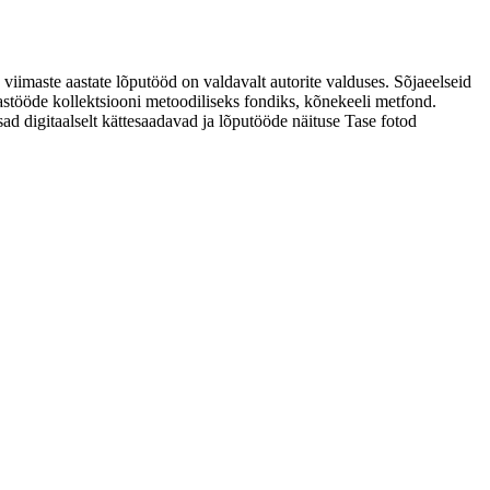
 viimaste aastate lõputööd on valdavalt autorite valduses. Sõjaeelseid
astööde kollektsiooni metoodiliseks fondiks, kõnekeeli metfond.
sad digitaalselt kättesaadavad ja lõputööde näituse Tase fotod