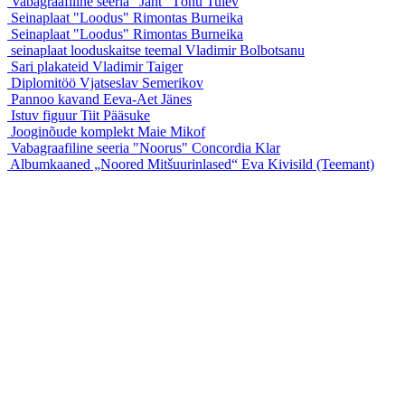
Vabagraafiline seeria "Jaht"
Tõnu Tulev
Seinaplaat "Loodus"
Rimontas Burneika
Seinaplaat "Loodus"
Rimontas Burneika
seinaplaat looduskaitse teemal
Vladimir Bolbotsanu
Sari plakateid
Vladimir Taiger
Diplomitöö
Vjatseslav Semerikov
Pannoo kavand
Eeva-Aet Jänes
Istuv figuur
Tiit Pääsuke
Jooginõude komplekt
Maie Mikof
Vabagraafiline seeria "Noorus"
Concordia Klar
Albumkaaned „Noored Mitšuurinlased“
Eva Kivisild (Teemant)