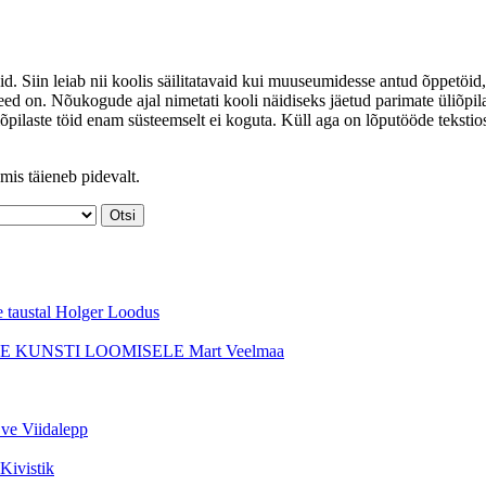
id. Siin leiab nii koolis säilitatavaid kui muuseumidesse antud õppetöid,
ed on. Nõukogude ajal nimetati kooli näidiseks jäetud parimate üliõpil
iõpilaste töid enam süsteemselt ei koguta. Küll aga on lõputööde tekstio
mis täieneb pidevalt.
e taustal
Holger Loodus
E KUNSTI LOOMISELE
Mart Veelmaa
ve Viidalepp
 Kivistik