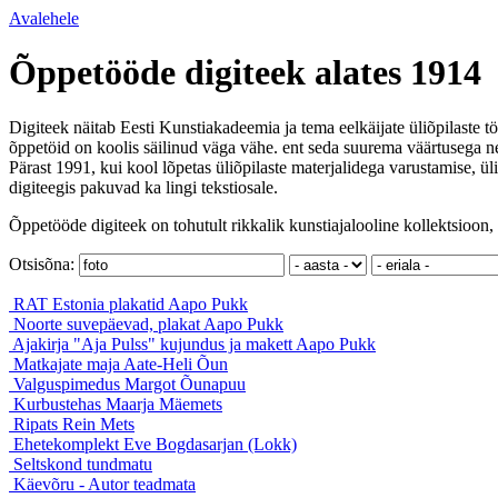
Avalehele
Õppetööde digiteek alates 1914
Digiteek näitab Eesti Kunstiakadeemia ja tema eelkäijate üliõpilaste tö
õppetöid on koolis säilinud väga vähe. ent seda suurema väärtusega ne
Pärast 1991, kui kool lõpetas üliõpilaste materjalidega varustamise, ül
digiteegis pakuvad ka lingi tekstiosale.
Õppetööde digiteek on tohutult rikkalik kunstiajalooline kollektsioon, 
Otsisõna:
RAT Estonia plakatid
Aapo Pukk
Noorte suvepäevad, plakat
Aapo Pukk
Ajakirja "Aja Pulss" kujundus ja makett
Aapo Pukk
Matkajate maja
Aate-Heli Õun
Valguspimedus
Margot Õunapuu
Kurbustehas
Maarja Mäemets
Ripats
Rein Mets
Ehetekomplekt
Eve Bogdasarjan (Lokk)
Seltskond
tundmatu
Käevõru
- Autor teadmata