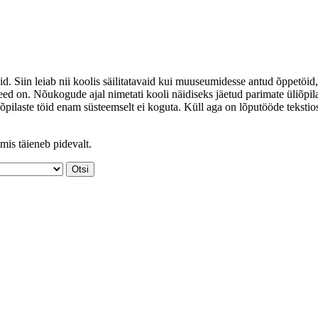
id. Siin leiab nii koolis säilitatavaid kui muuseumidesse antud õppetöid,
ed on. Nõukogude ajal nimetati kooli näidiseks jäetud parimate üliõpil
iõpilaste töid enam süsteemselt ei koguta. Küll aga on lõputööde tekstio
mis täieneb pidevalt.