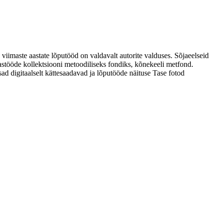
 viimaste aastate lõputööd on valdavalt autorite valduses. Sõjaeelseid
astööde kollektsiooni metoodiliseks fondiks, kõnekeeli metfond.
sad digitaalselt kättesaadavad ja lõputööde näituse Tase fotod