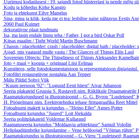
Uurimusi kodanlusest : 19. sajandi fotod hüsteeriast ja nende mõju sür
Kodu ja kõhedus
Kirke Kangro
Foto ja ehtekunst
Eilve Manglus
Sina, mina ja kõik, keda me ei tea: lesbilise naise nähtavus Eestis
Ann
2060
Paul Kuimet
dekoratiivne plaat
tundmatu
Isa, ma lasin endale linnu teha / Father, I got a bird
Oskar Poll
Kitsas maailm / Tight World
Martin Buschmann
Chassis / placeholder: crash / placeholder: digital bath / placeholder:
Asjad, mis vaatasid mulle vastu / The Glances of Things
Eliis Laul
Sovereign Objects: The Thingliness of Things
Aleksander Kamelhair
foto + maal = koopia + originaal
Liisi Eelmaa
Kunstiteos, selle fotodokumentatsioon ja representatsioon d
Fotofiltri restauratiivne nostalgia
Aap Tepper
Mälu Pildid
Sohvi Viik
"Kuum persoon '92"; "Lugusid Eesti hiiest"
Aivar Juhanson
Seeria plakateid Gruusia S. Rustaveli nim. Riiklikule Draamateatrile
Raamatukujundused ja illustratsioonid – G. G. Byron "Luuletused"
K
H. Pöögelmani nim. Eeektrotehnika tehase firmagraafika
Reet Miitel
Fotoalnumi makett ja kujundus – "Heino Eller"
Agnes Potter
Fotoalbumi kujundus "Juured"
Loit Jõekalda
Seeria poliitplakateid
Voldemar Kullarand
Raamatuseeria kujundus "Moldaavia arhitektuur"
Samuil Vološin
Heliplaadiümbrike kujundamine – Vene heliloojad "Võimas rühm"
P
Raamatukujundus ja illustratsioonid – G. Vieru "Luuletused; Raamat