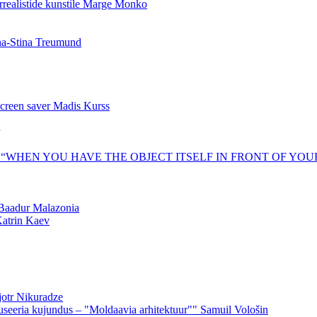
realistide kunstile
Marge Monko
a-Stina Treumund
 screen saver
Madis Kurss
igiajastul. “WHEN YOU HAVE THE OBJECT ITSELF IN FRONT OF YOUR 
Baadur Malazonia
atrin Kaev
jotr Nikuradze
useeria kujundus – "Moldaavia arhitektuur""
Samuil Vološin