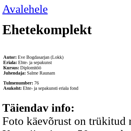
Avalehele
Ehetekomplekt
Autor:
Eve Bogdasarjan (Lokk)
Eriala:
Ehte- ja sepakunst
Kursus:
Diplomitöö
Juhendaja:
Salme Raunam
Tulmenumber:
76
Asukoht:
Ehte- ja sepakunsti eriala fond
Täiendav info:
Foto käevõrust on trükitud 