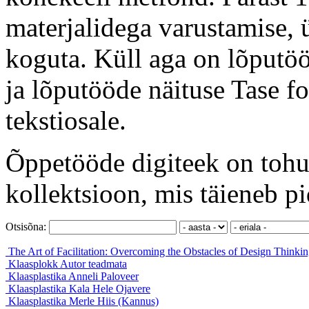
materjalidega varustamise, ü
koguta. Küll aga on lõputöö
ja lõputööde näituse Tase f
tekstiosale.
Õppetööde digiteek on tohut
kollektsioon, mis täieneb pi
Otsisõna:
The Art of Facilitation: Overcoming the Obstacles of Design Thinki
Klaasplokk
Autor teadmata
Klaasplastika
Anneli Paloveer
Klaasplastika Kala
Hele Ojavere
Klaasplastika
Merle Hiis (Kannus)