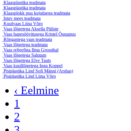
Klaasplastika
teadmata
Klaasplastika
teadmata
Klaasplokk puu kujutisega
teadmata
Istuv mees
teadmata
Kuulvaas
Liina Võro
Vaas lõigetega
Aksella Piiliste
Vaas hapesöövitusega
Kristel Õunapuu
Rõngastega vaas
teadmata
Vaas lõigetega
teadmata
Vaas reljeefiga
Ilma Grossthal
Vaas lõigetega
Salutam
Vaas lõigetega
Elve Tauts
Vaas kuullõigetega
Inga Koppel
Pisiplastika Lind
Sofi Männi (Arshas)
Pisiplastika Lind
Liina Võro
‹ Eelmine
1
2
3