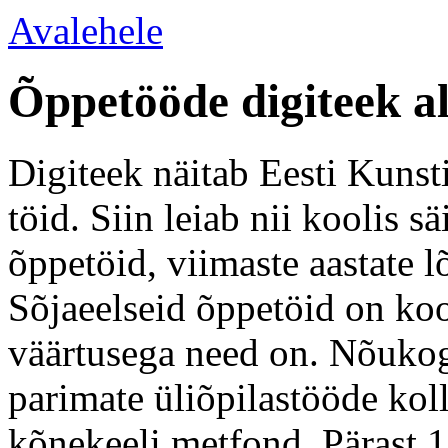
Avalehele
Õppetööde digiteek a
Digiteek näitab Eesti Kunsti
töid. Siin leiab nii koolis 
õppetöid, viimaste aastate l
Sõjaeelseid õppetöid on koo
väärtusega need on. Nõukogu
parimate üliõpilastööde kol
kõnekeeli metfond. Pärast 1