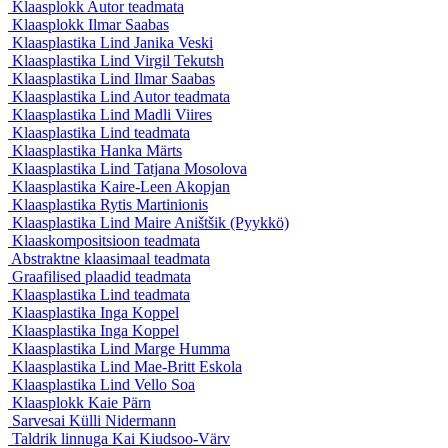
Klaasplokk
Autor teadmata
Klaasplokk
Ilmar Saabas
Klaasplastika Lind
Janika Veski
Klaasplastika Lind
Virgil Tekutsh
Klaasplastika Lind
Ilmar Saabas
Klaasplastika Lind
Autor teadmata
Klaasplastika Lind
Madli Viires
Klaasplastika Lind
teadmata
Klaasplastika
Hanka Märts
Klaasplastika Lind
Tatjana Mosolova
Klaasplastika
Kaire-Leen Akopjan
Klaasplastika
Rytis Martinionis
Klaasplastika Lind
Maire Aništšik (Pyykkö)
Klaaskompositsioon
teadmata
Abstraktne klaasimaal
teadmata
Graafilised plaadid
teadmata
Klaasplastika Lind
teadmata
Klaasplastika
Inga Koppel
Klaasplastika
Inga Koppel
Klaasplastika Lind
Marge Humma
Klaasplastika Lind
Mae-Britt Eskola
Klaasplastika Lind
Vello Soa
Klaasplokk
Kaie Pärn
Sarvesai
Külli Nidermann
Taldrik linnuga
Kai Kiudsoo-Värv