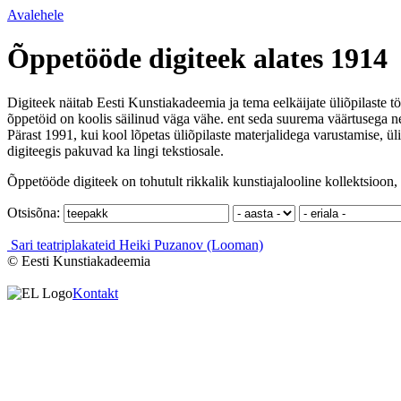
Avalehele
Õppetööde digiteek alates 1914
Digiteek näitab Eesti Kunstiakadeemia ja tema eelkäijate üliõpilaste tö
õppetöid on koolis säilinud väga vähe. ent seda suurema väärtusega ne
Pärast 1991, kui kool lõpetas üliõpilaste materjalidega varustamise, ül
digiteegis pakuvad ka lingi tekstiosale.
Õppetööde digiteek on tohutult rikkalik kunstiajalooline kollektsioon, 
Otsisõna:
Sari teatriplakateid
Heiki Puzanov (Looman)
© Eesti Kunstiakadeemia
Kontakt