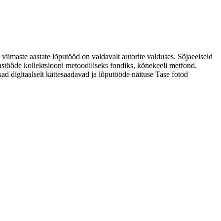
 viimaste aastate lõputööd on valdavalt autorite valduses. Sõjaeelseid
astööde kollektsiooni metoodiliseks fondiks, kõnekeeli metfond.
sad digitaalselt kättesaadavad ja lõputööde näituse Tase fotod