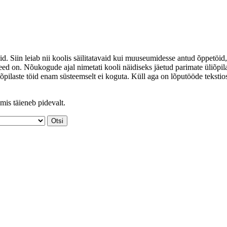
id. Siin leiab nii koolis säilitatavaid kui muuseumidesse antud õppetöid,
ed on. Nõukogude ajal nimetati kooli näidiseks jäetud parimate üliõpil
iõpilaste töid enam süsteemselt ei koguta. Küll aga on lõputööde tekstio
mis täieneb pidevalt.