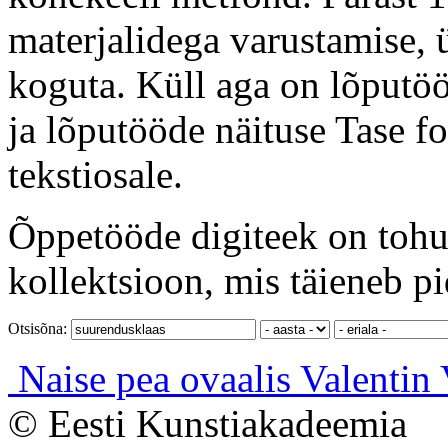
materjalidega varustamise, ü
koguta. Küll aga on lõputöö
ja lõputööde näituse Tase f
tekstiosale.
Õppetööde digiteek on tohut
kollektsioon, mis täieneb pi
Otsisõna:
Naise pea ovaalis
Valentin
© Eesti Kunstiakadeemia