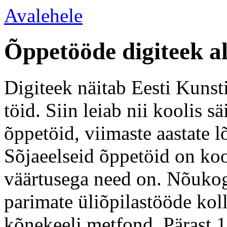
Avalehele
Õppetööde digiteek a
Digiteek näitab Eesti Kunsti
töid. Siin leiab nii koolis 
õppetöid, viimaste aastate l
Sõjaeelseid õppetöid on koo
väärtusega need on. Nõukogu
parimate üliõpilastööde kol
kõnekeeli metfond. Pärast 1