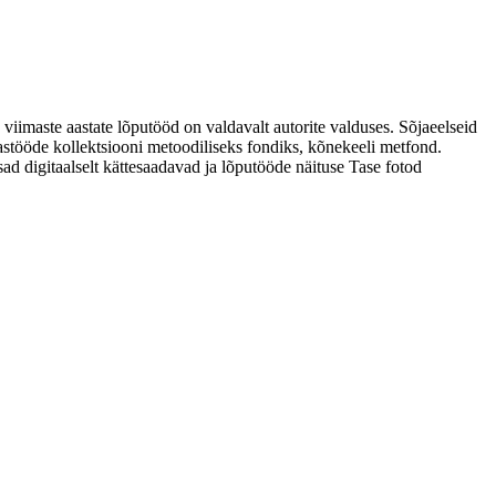
 viimaste aastate lõputööd on valdavalt autorite valduses. Sõjaeelseid
astööde kollektsiooni metoodiliseks fondiks, kõnekeeli metfond.
sad digitaalselt kättesaadavad ja lõputööde näituse Tase fotod