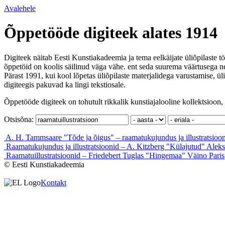
Avalehele
Õppetööde digiteek alates 1914
Digiteek näitab Eesti Kunstiakadeemia ja tema eelkäijate üliõpilaste tö
õppetöid on koolis säilinud väga vähe. ent seda suurema väärtusega ne
Pärast 1991, kui kool lõpetas üliõpilaste materjalidega varustamise, ül
digiteegis pakuvad ka lingi tekstiosale.
Õppetööde digiteek on tohutult rikkalik kunstiajalooline kollektsioon, 
Otsisõna:
A. H. Tammsaare "Tõde ja õigus" – raamatukujundus ja illustratsioo
Raamatukujundus ja illustratsioonid – A. Kitzberg "Külajutud"
Aleks
Raamatuillustratsioonid – Friedebert Tuglas "Hingemaa"
Väino Paris
© Eesti Kunstiakadeemia
Kontakt