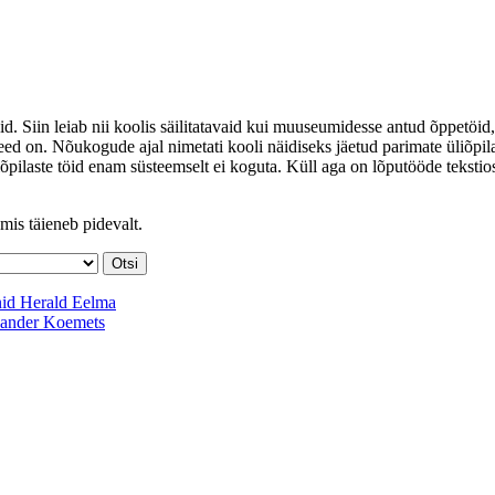
id. Siin leiab nii koolis säilitatavaid kui muuseumidesse antud õppetöid,
ed on. Nõukogude ajal nimetati kooli näidiseks jäetud parimate üliõpil
iõpilaste töid enam süsteemselt ei koguta. Küll aga on lõputööde tekstio
mis täieneb pidevalt.
nid
Herald Eelma
ander Koemets