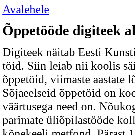
Avalehele
Õppetööde digiteek a
Digiteek näitab Eesti Kunsti
töid. Siin leiab nii koolis 
õppetöid, viimaste aastate l
Sõjaeelseid õppetöid on koo
väärtusega need on. Nõukogu
parimate üliõpilastööde kol
kõnekeeli metfond. Pärast 1