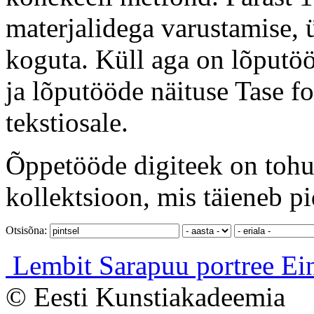
materjalidega varustamise, ü
koguta. Küll aga on lõputöö
ja lõputööde näituse Tase f
tekstiosale.
Õppetööde digiteek on tohut
kollektsioon, mis täieneb pi
Otsisõna:
Lembit Sarapuu portree
Ei
© Eesti Kunstiakadeemia