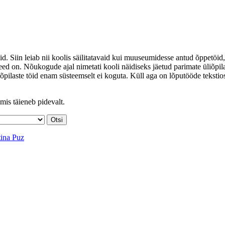
id. Siin leiab nii koolis säilitatavaid kui muuseumidesse antud õppetöid,
ed on. Nõukogude ajal nimetati kooli näidiseks jäetud parimate üliõpil
iõpilaste töid enam süsteemselt ei koguta. Küll aga on lõputööde tekstio
mis täieneb pidevalt.
tina Puz