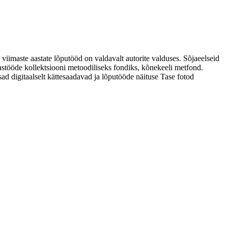
 viimaste aastate lõputööd on valdavalt autorite valduses. Sõjaeelseid
astööde kollektsiooni metoodiliseks fondiks, kõnekeeli metfond.
sad digitaalselt kättesaadavad ja lõputööde näituse Tase fotod