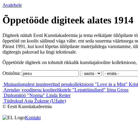
Avalehele
Õppetööde digiteek alates 1914
Digiteek näitab Eesti Kunstiakadeemia ja tema eelkäijate üliõpilaste tö
õppetöid on koolis säilinud väga vähe. ent seda suurema väärtusega ne
Pärast 1991, kui kool lõpetas üliõpilaste materjalidega varustamise, ül
digiteegis pakuvad ka lingi tekstiosale.
Õppetööde digiteek on tohutult rikkalik kunstiajalooline kollektsioon, 
Otsisõna:
Muinaslugudest inspireeritud pesukollektsioon "Love in a Mist"
Kris
Arendav voodipesu koolieelikutele "Lepatriinulised"
Irina Gross
Diplomitöö "Norma"
Linda Reiter
Tüdrukud
Asta Žukene (Užaite)
© Eesti Kunstiakadeemia
Kontakt