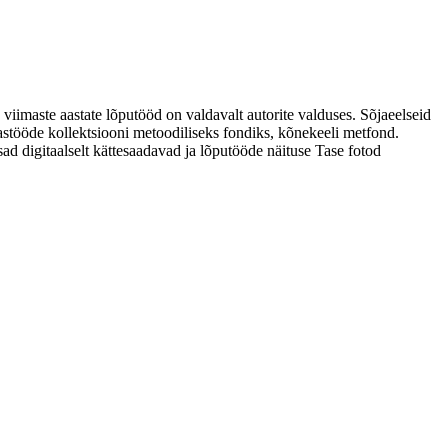
 viimaste aastate lõputööd on valdavalt autorite valduses. Sõjaeelseid
astööde kollektsiooni metoodiliseks fondiks, kõnekeeli metfond.
sad digitaalselt kättesaadavad ja lõputööde näituse Tase fotod