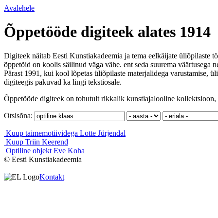
Avalehele
Õppetööde digiteek alates 1914
Digiteek näitab Eesti Kunstiakadeemia ja tema eelkäijate üliõpilaste tö
õppetöid on koolis säilinud väga vähe. ent seda suurema väärtusega ne
Pärast 1991, kui kool lõpetas üliõpilaste materjalidega varustamise, ül
digiteegis pakuvad ka lingi tekstiosale.
Õppetööde digiteek on tohutult rikkalik kunstiajalooline kollektsioon, 
Otsisõna:
Kuup taimemotiividega
Lotte Jürjendal
Kuup
Triin Keerend
Optiline objekt
Eve Koha
© Eesti Kunstiakadeemia
Kontakt