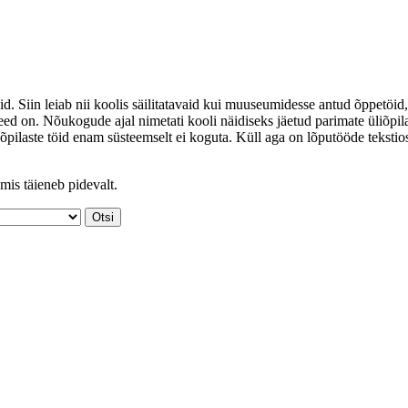
id. Siin leiab nii koolis säilitatavaid kui muuseumidesse antud õppetöid,
ed on. Nõukogude ajal nimetati kooli näidiseks jäetud parimate üliõpil
iõpilaste töid enam süsteemselt ei koguta. Küll aga on lõputööde tekstio
mis täieneb pidevalt.