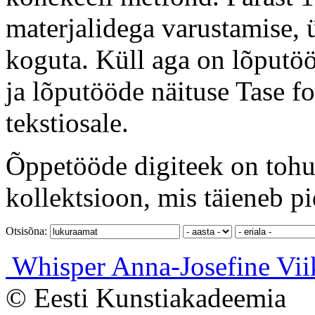
materjalidega varustamise, ü
koguta. Küll aga on lõputöö
ja lõputööde näituse Tase f
tekstiosale.
Õppetööde digiteek on tohut
kollektsioon, mis täieneb pi
Otsisõna:
Whisper
Anna-Josefine Vii
© Eesti Kunstiakadeemia