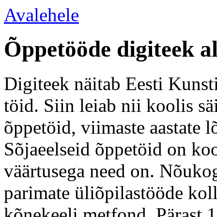
Avalehele
Õppetööde digiteek a
Digiteek näitab Eesti Kunsti
töid. Siin leiab nii koolis 
õppetöid, viimaste aastate l
Sõjaeelseid õppetöid on koo
väärtusega need on. Nõukogu
parimate üliõpilastööde kol
kõnekeeli metfond. Pärast 1