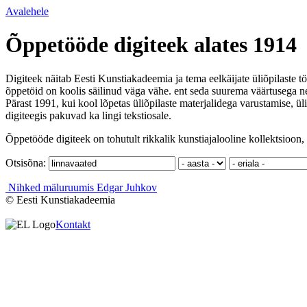
Avalehele
Õppetööde digiteek alates 1914
Digiteek näitab Eesti Kunstiakadeemia ja tema eelkäijate üliõpilaste tö
õppetöid on koolis säilinud väga vähe. ent seda suurema väärtusega ne
Pärast 1991, kui kool lõpetas üliõpilaste materjalidega varustamise, ül
digiteegis pakuvad ka lingi tekstiosale.
Õppetööde digiteek on tohutult rikkalik kunstiajalooline kollektsioon, 
Otsisõna:
Nihked mäluruumis
Edgar Juhkov
© Eesti Kunstiakadeemia
Kontakt