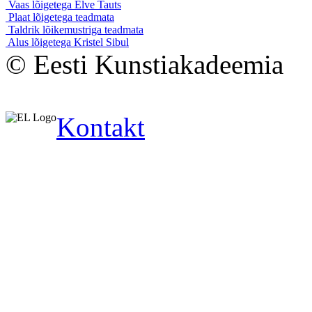
Vaas lõigetega
Elve Tauts
Plaat lõigetega
teadmata
Taldrik lõikemustriga
teadmata
Alus lõigetega
Kristel Sibul
© Eesti Kunstiakadeemia
Kontakt