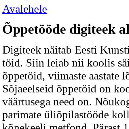
Avalehele
Õppetööde digiteek a
Digiteek näitab Eesti Kunsti
töid. Siin leiab nii koolis 
õppetöid, viimaste aastate l
Sõjaeelseid õppetöid on koo
väärtusega need on. Nõukogu
parimate üliõpilastööde kol
kõnekeeli metfond. Pärast 1