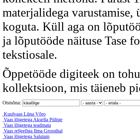
materjalidega varustamise, ü
koguta. Küll aga on lõputöö
ja lõputööde näituse Tase f
tekstiosale.
Õppetööde digiteek on tohut
kollektsioon, mis täieneb pi
Otsisõna:
Kuulvaas
Liina Võro
Vaas lõigetega
Aksella Piiliste
Vaas lõigetega
teadmata
Vaas reljeefiga
Ilma Grossthal
Vaas lõigetega
Salutam