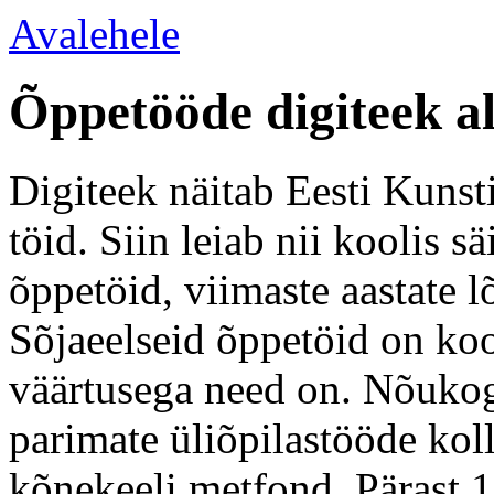
Avalehele
Õppetööde digiteek a
Digiteek näitab Eesti Kunsti
töid. Siin leiab nii koolis 
õppetöid, viimaste aastate l
Sõjaeelseid õppetöid on koo
väärtusega need on. Nõukogu
parimate üliõpilastööde kol
kõnekeeli metfond. Pärast 1