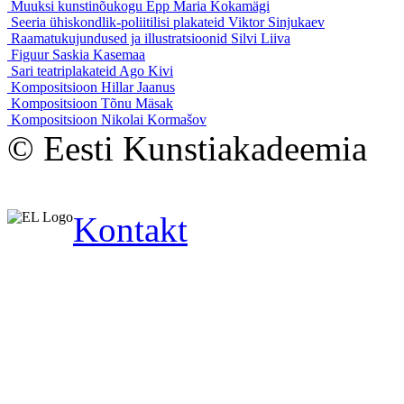
Muuksi kunstinõukogu
Epp Maria Kokamägi
Seeria ühiskondlik-poliitilisi plakateid
Viktor Sinjukaev
Raamatukujundused ja illustratsioonid
Silvi Liiva
Figuur
Saskia Kasemaa
Sari teatriplakateid
Ago Kivi
Kompositsioon
Hillar Jaanus
Kompositsioon
Tõnu Mäsak
Kompositsioon
Nikolai Kormašov
© Eesti Kunstiakadeemia
Kontakt