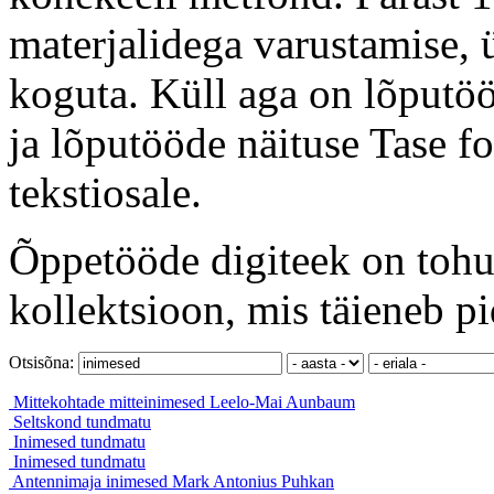
materjalidega varustamise, ü
koguta. Küll aga on lõputöö
ja lõputööde näituse Tase f
tekstiosale.
Õppetööde digiteek on tohut
kollektsioon, mis täieneb pi
Otsisõna:
Mittekohtade mitteinimesed
Leelo-Mai Aunbaum
Seltskond
tundmatu
Inimesed
tundmatu
Inimesed
tundmatu
Antennimaja inimesed
Mark Antonius Puhkan