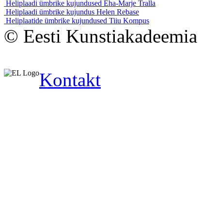
Heliplaadi ümbrike kujundused
Eha-Marje Tralla
Heliplaadi ümbrike kujundus
Helen Rebase
Heliplaatide ümbrike kujundused
Tiiu Kompus
© Eesti Kunstiakadeemia
Kontakt