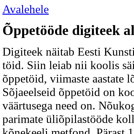
Avalehele
Õppetööde digiteek a
Digiteek näitab Eesti Kunsti
töid. Siin leiab nii koolis 
õppetöid, viimaste aastate l
Sõjaeelseid õppetöid on koo
väärtusega need on. Nõukogu
parimate üliõpilastööde kol
kõnekeeli metfond. Pärast 1