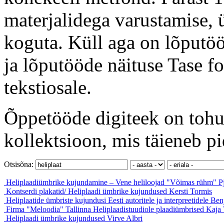
materjalidega varustamise, ü
koguta. Küll aga on lõputöö
ja lõputööde näituse Tase f
tekstiosale.
Õppetööde digiteek on tohut
kollektsioon, mis täieneb pi
Otsisõna:
Heliplaadiümbrike kujundamine – Vene heliloojad "Võimas rühm"
P
Kontserdi plakatid/ Heliplaadi ümbrike kujundused
Kersti Tormis
Heliplaatide ümbriste kujundusi Eesti autoritele ja interpreetidele
Ben
Firma "Meloodia" Tallinna Heliplaadistuudiole plaadiümbrised
Kaja 
Heliplaadi ümbrike kujundused
Virve Albri