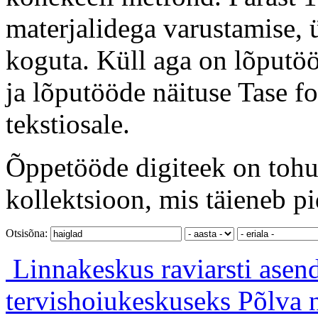
materjalidega varustamise, ü
koguta. Küll aga on lõputöö
ja lõputööde näituse Tase f
tekstiosale.
Õppetööde digiteek on tohut
kollektsioon, mis täieneb pi
Otsisõna:
Linnakeskus raviarsti ase
tervishoiukeskuseks Põlva 