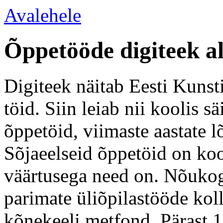
Avalehele
Õppetööde digiteek a
Digiteek näitab Eesti Kunsti
töid. Siin leiab nii koolis 
õppetöid, viimaste aastate l
Sõjaeelseid õppetöid on koo
väärtusega need on. Nõukogu
parimate üliõpilastööde kol
kõnekeeli metfond. Pärast 1