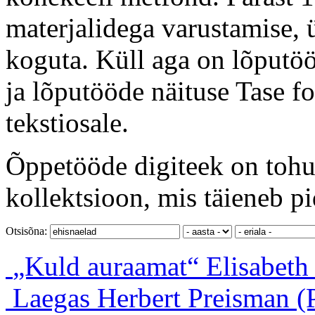
materjalidega varustamise, ü
koguta. Küll aga on lõputöö
ja lõputööde näituse Tase f
tekstiosale.
Õppetööde digiteek on tohut
kollektsioon, mis täieneb pi
Otsisõna:
„Kuld auraamat“
Elisabeth
Laegas
Herbert Preisman (