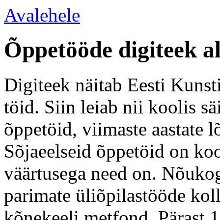
Avalehele
Õppetööde digiteek a
Digiteek näitab Eesti Kunsti
töid. Siin leiab nii koolis 
õppetöid, viimaste aastate l
Sõjaeelseid õppetöid on koo
väärtusega need on. Nõukogu
parimate üliõpilastööde kol
kõnekeeli metfond. Pärast 1