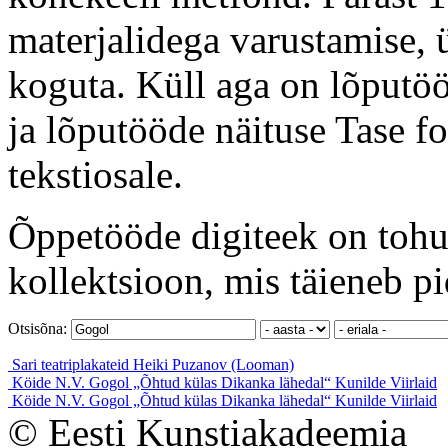
materjalidega varustamise, ü
koguta. Küll aga on lõputöö
ja lõputööde näituse Tase f
tekstiosale.
Õppetööde digiteek on tohut
kollektsioon, mis täieneb pi
Otsisõna:
Sari teatriplakateid
Heiki Puzanov (Looman)
Köide N.V. Gogol „Õhtud külas Dikanka lähedal“
Kunilde Viirlaid
Köide N.V. Gogol „Õhtud külas Dikanka lähedal“
Kunilde Viirlaid
© Eesti Kunstiakadeemia