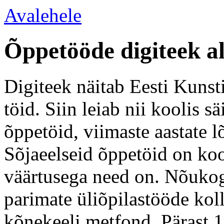
Avalehele
Õppetööde digiteek a
Digiteek näitab Eesti Kunsti
töid. Siin leiab nii koolis 
õppetöid, viimaste aastate l
Sõjaeelseid õppetöid on koo
väärtusega need on. Nõukogu
parimate üliõpilastööde kol
kõnekeeli metfond. Pärast 1