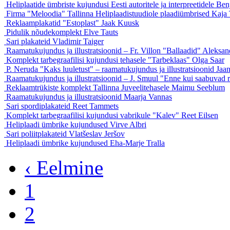
Heliplaatide ümbriste kujundusi Eesti autoritele ja interpreetidele
Ben
Firma "Meloodia" Tallinna Heliplaadistuudiole plaadiümbrised
Kaja 
Reklaamplakatid "Estoplast"
Jaak Kuusk
Pidulik nõudekomplekt
Elve Tauts
Sari plakateid
Vladimir Taiger
Raamatukujundus ja illustratsioonid – Fr. Villon "Ballaadid"
Aleksan
Komplekt tarbegraafilisi kujundusi tehasele "Tarbeklaas"
Olga Saar
P. Neruda "Kaks luuletust" – raamatukujundus ja illustratsioonid
Jaa
Raamatukujundus ja illustratsioonid – J. Smuul "Enne kui saabuvad
Reklaamtrükiste komplekt Tallinna Juveelitehasele
Maimu Seeblum
Raamatukujundus ja illustratsioonid
Maarja Vannas
Sari spordiplakateid
Reet Tammets
Komplekt tarbegraafilisi kujundusi vabrikule "Kalev"
Reet Eilsen
Heliplaadi ümbrike kujundused
Virve Albri
Sari poliitplakateid
Vlatšeslav Jeršov
Heliplaadi ümbrike kujundused
Eha-Marje Tralla
‹ Eelmine
1
2