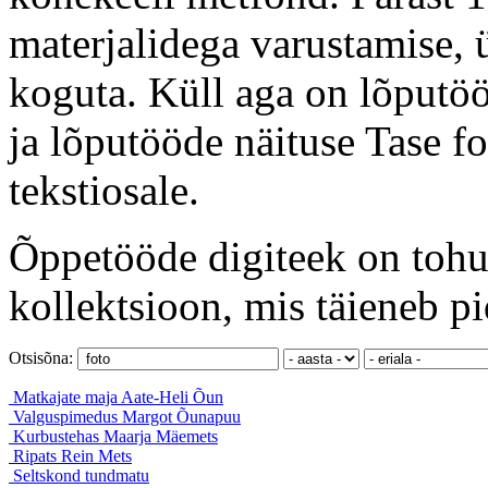
materjalidega varustamise, ü
koguta. Küll aga on lõputöö
ja lõputööde näituse Tase f
tekstiosale.
Õppetööde digiteek on tohut
kollektsioon, mis täieneb pi
Otsisõna:
Matkajate maja
Aate-Heli Õun
Valguspimedus
Margot Õunapuu
Kurbustehas
Maarja Mäemets
Ripats
Rein Mets
Seltskond
tundmatu