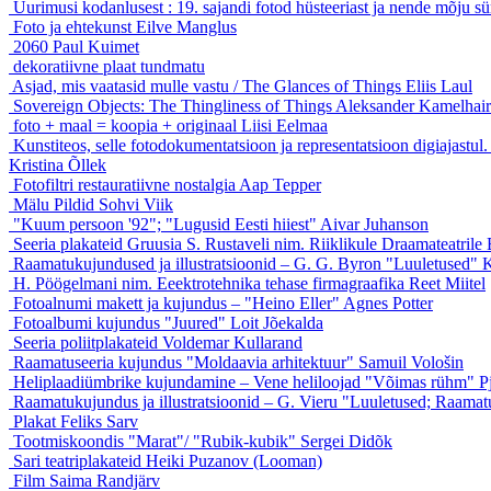
Uurimusi kodanlusest : 19. sajandi fotod hüsteeriast ja nende mõju sür
Foto ja ehtekunst
Eilve Manglus
2060
Paul Kuimet
dekoratiivne plaat
tundmatu
Asjad, mis vaatasid mulle vastu / The Glances of Things
Eliis Laul
Sovereign Objects: The Thingliness of Things
Aleksander Kamelhair
foto + maal = koopia + originaal
Liisi Eelmaa
Kunstiteos, selle fotodokumentatsioon ja representatsioon di
Kristina Õllek
Fotofiltri restauratiivne nostalgia
Aap Tepper
Mälu Pildid
Sohvi Viik
"Kuum persoon '92"; "Lugusid Eesti hiiest"
Aivar Juhanson
Seeria plakateid Gruusia S. Rustaveli nim. Riiklikule Draamateatrile
Raamatukujundused ja illustratsioonid – G. G. Byron "Luuletused"
K
H. Pöögelmani nim. Eeektrotehnika tehase firmagraafika
Reet Miitel
Fotoalnumi makett ja kujundus – "Heino Eller"
Agnes Potter
Fotoalbumi kujundus "Juured"
Loit Jõekalda
Seeria poliitplakateid
Voldemar Kullarand
Raamatuseeria kujundus "Moldaavia arhitektuur"
Samuil Vološin
Heliplaadiümbrike kujundamine – Vene heliloojad "Võimas rühm"
P
Raamatukujundus ja illustratsioonid – G. Vieru "Luuletused; Raamat
Plakat
Feliks Sarv
Tootmiskoondis "Marat"/ "Rubik-kubik"
Sergei Didõk
Sari teatriplakateid
Heiki Puzanov (Looman)
Film
Saima Randjärv