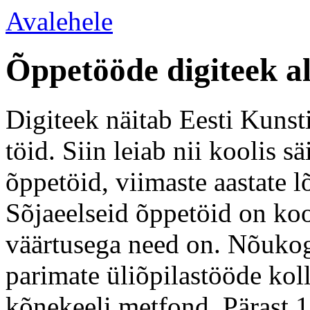
Avalehele
Õppetööde digiteek a
Digiteek näitab Eesti Kunsti
töid. Siin leiab nii koolis 
õppetöid, viimaste aastate l
Sõjaeelseid õppetöid on koo
väärtusega need on. Nõukogu
parimate üliõpilastööde kol
kõnekeeli metfond. Pärast 1