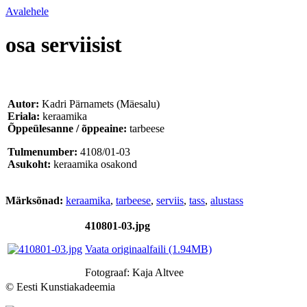
Avalehele
osa serviisist
Autor:
Kadri Pärnamets (Mäesalu)
Eriala:
keraamika
Õppeülesanne / õppeaine:
tarbeese
Tulmenumber:
4108/01-03
Asukoht:
keraamika osakond
Märksõnad:
keraamika
,
tarbeese
,
serviis
,
tass
,
alustass
410801-03.jpg
Vaata originaalfaili (1.94MB)
Fotograaf: Kaja Altvee
© Eesti Kunstiakadeemia