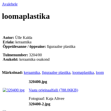
Avalehele
loomaplastika
Autor:
Ülle Kalda
Eriala:
keraamika
Õppeülesanne / õppeaine:
figuraalne plastika
Tulmenumber:
3204/00
Asukoht:
keraamika osakond
Märksõnad:
keraamika
,
figuraalne plastika
,
loomaplastika
,
loom
320400.jpg
Vaata originaalfaili (788.06KB)
Fotograaf: Kaja Altvee
320400-2.jpg