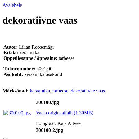
Avalehele
dekoratiivne vaas
Autor:
Lilian Roosemägi
Eriala:
keraamika
Õppeülesanne / õppeaine:
tarbeese
Tulmenumber:
3001/00
Asukoht:
keraamika osakond
Märksõnad:
keraamika
,
tarbeese
,
dekoratiivne vaas
300100.jpg
Vaata originaalfaili (1.39MB)
Fotograaf: Kaja Altvee
300100-2.jpg