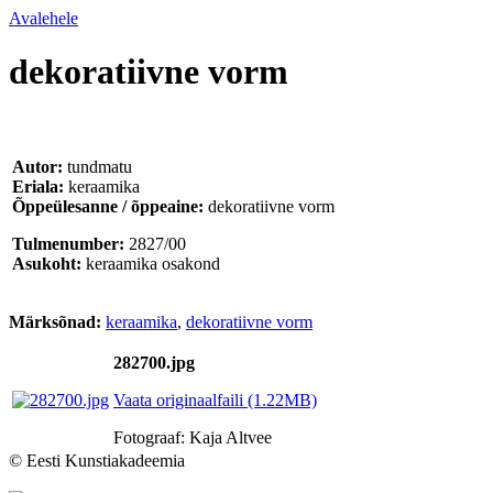
Avalehele
dekoratiivne vorm
Autor:
tundmatu
Eriala:
keraamika
Õppeülesanne / õppeaine:
dekoratiivne vorm
Tulmenumber:
2827/00
Asukoht:
keraamika osakond
Märksõnad:
keraamika
,
dekoratiivne vorm
282700.jpg
Vaata originaalfaili (1.22MB)
Fotograaf: Kaja Altvee
© Eesti Kunstiakadeemia