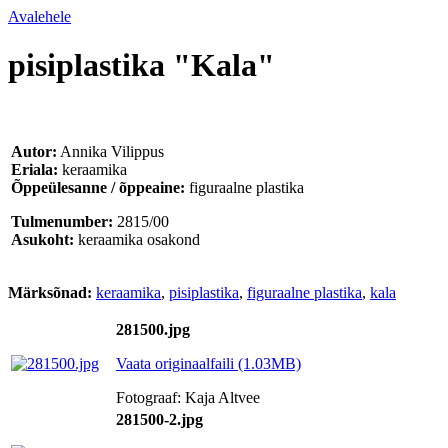
Avalehele
pisiplastika "Kala"
Autor:
Annika Vilippus
Eriala:
keraamika
Õppeülesanne / õppeaine:
figuraalne plastika
Tulmenumber:
2815/00
Asukoht:
keraamika osakond
Märksõnad:
keraamika
,
pisiplastika
,
figuraalne plastika
,
kala
281500.jpg
Vaata originaalfaili (1.03MB)
Fotograaf: Kaja Altvee
281500-2.jpg