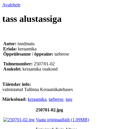
Avalehele
tass alustassiga
Autor:
tundmatu
Eriala:
keraamika
Õppeülesanne / õppeaine:
tarbeese
Tulmenumber:
2507/01-02
Asukoht:
keraamika osakond
Täiendav info:
valmistatud Tallinna Keraamikatehases
Märksõnad:
keraamika
,
tarbeese
,
tass
250701-02.jpg
Vaata originaalfaili (1.09MB)