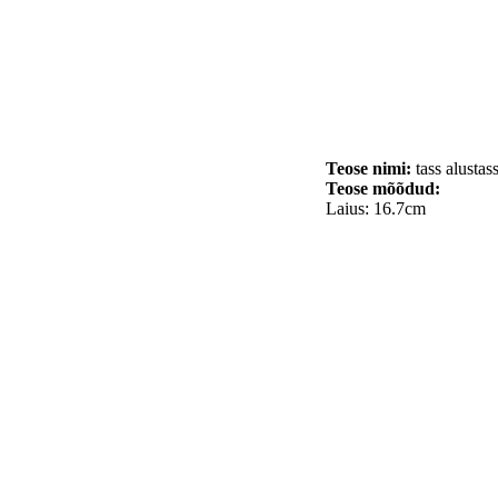
Teose nimi:
tass alustas
Teose mõõdud:
Laius: 16.7cm